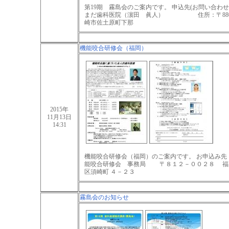
第19期 霧島会のご案内です。 申込先(お問い合わ
まだ歯科医院（濵田 眞人） 住所：〒880-0
崎市佐土原町下那
機能咬合研修会（福岡）
2015年
11月13日
14:31
機能咬合研修会（福岡）のご案内です。 お申込み先
能咬合研修会 事務局 〒８１２－００２８ 福
区須崎町 ４－２３
霧島会のお知らせ