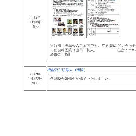
2015年
11月09日
16:38
第18期 霧島会のご案内です。 申込先(お問い合わ
まだ歯科医院（濵田 眞人） 住所：〒880-0
崎市佐土原町
機能咬合研修会（福岡）
2012年
10月22日
機能咬合研修会が修了いたしました。
20:15