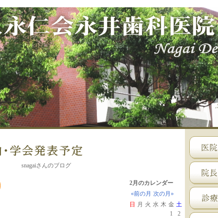
snagaiさんのブログ
2月のカレンダー
«前の月
次の月»
日
月
火
水
木
金
土
1
2