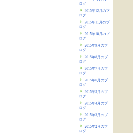
ログ
2015年12月のブ
ログ
2015年11月のブ
ログ
2015年10月のブ
ログ
2015年9月のブ
ログ
2015年8月のブ
ログ
2015年7月のブ
ログ
2015年6月のブ
ログ
2015年5月のブ
ログ
2015年4月のブ
ログ
2015年3月のブ
ログ
2015年2月のブ
ログ