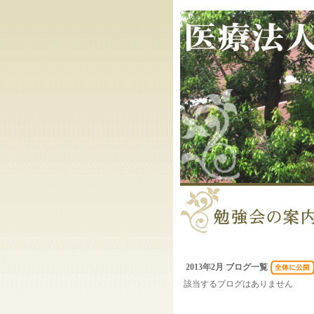
2013年2月 ブログ一覧
該当するブログはありません