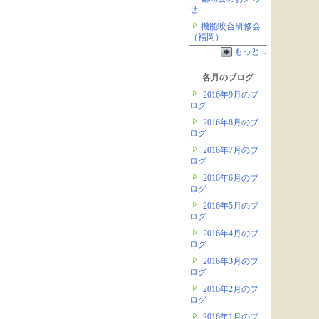
せ
機能咬合研修会
（福岡）
もっと...
各月のブログ
2016年9月のブ
ログ
2016年8月のブ
ログ
2016年7月のブ
ログ
2016年6月のブ
ログ
2016年5月のブ
ログ
2016年4月のブ
ログ
2016年3月のブ
ログ
2016年2月のブ
ログ
2016年1月のブ