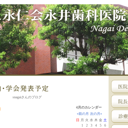
snagaiさんのブログ
4月のカレンダー
«前の月
次の月»
日
月
火
水
木
金
土
1
2
3
4
5
6